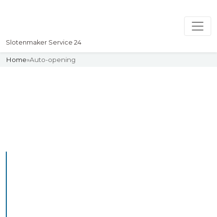
Slotenmaker Service 24
Home
»
Auto-opening
Slotenmaker
Uw professionelle Slotenmaker
Service 24
Spoed auto opening
service