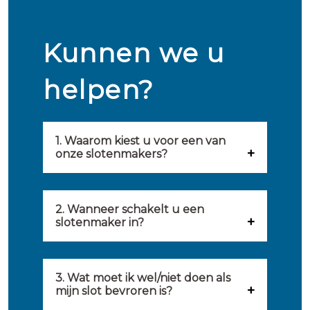
Kunnen we u
helpen?
1. Waarom kiest u voor een van
onze slotenmakers?
Onze slotenmakers zijn
geselecteerd op kwaliteit,
2. Wanneer schakelt u een
slotenmaker in?
snelheid en service. U vindt
U kunt de hulp van een
hierom uitsluitend de beste
slotenmaker inschakelen
3. Wat moet ik wel/niet doen als
partij om u van dienst te zijn.
mijn slot bevroren is?
wanneer: u uzelf heeft
Onze slotenmakers streven