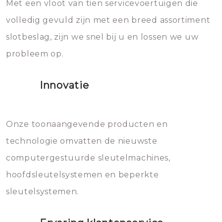
Met een vloot van tien servicevoertuigen die
die relatief gemakkelijk te
eroverheen hebt gegooid weer
volledig gevuld zijn met een breed assortiment
beschadigen zijn. In veel
bevriezen.
slotbeslag, zijn we snel bij u en lossen we uw
gevallen zult u schade aan de
probleem op.
sloten veroorzaken, waardoor
het slot gerepareerd of zelfs
Innovatie
geheel vervangen moet worden.
Dit brengt extra kosten met zich
mee, die u gemakkelijk kunt
Onze toonaangevende producten en
vermijden.
technologie omvatten de nieuwste
computergestuurde sleutelmachines,
hoofdsleutelsystemen en beperkte
sleutelsystemen.