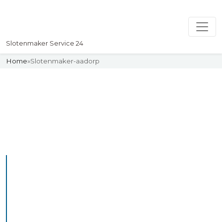
Slotenmaker Service 24
Home
»
Slotenmaker-aadorp
Slotenmaker
Uw professionelle Slotenmaker
Service 24
De beste bekwame
slotenmakers in Aadorp