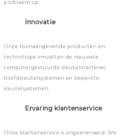
probleem op.
sloten veroorzaken, waardoor
het slot gerepareerd of zelfs
Innovatie
geheel vervangen moet worden.
Dit brengt extra kosten met zich
mee, die u gemakkelijk kunt
Onze toonaangevende producten en
vermijden.
technologie omvatten de nieuwste
computergestuurde sleutelmachines,
hoofdsleutelsystemen en beperkte
sleutelsystemen.
Ervaring klantenservice
Onze klantenservice is ongeëvenaard. We