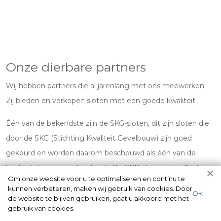
Onze dierbare partners
Wij hebben partners die al jarenlang met ons meewerken.
Zij bieden en verkopen sloten met een goede kwaliteit.
Één van de bekendste zijn de SKG-sloten, dit zijn sloten die
door de SKG (Stichting Kwaliteit Gevelbouw) zijn goed
gekeurd en worden daarom beschouwd als één van de
beste sloten tegen de inbraak. De SKG-sterrenclassificatie
Om onze website voor u te optimaliseren en continu te
staat uit: vinkje, 1 ster, 2 sterren en 3 sterren. Dat geeft aan
kunnen verbeteren, maken wij gebruik van cookies. Door
ОК
de inbraakvertraging die desbetreffende product bij
de website te blijven gebruiken, gaat u akkoord met het
gebruik van cookies.
bouwmaat op de schappen ligt. Als u een SKG-slot laat