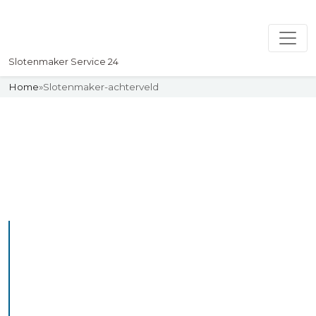
Slotenmaker Service 24
Home
»
Slotenmaker-achterveld
Slotenmaker
Uw professionelle Slotenmaker
Service 24
De beste bekwame
slotenmakers in