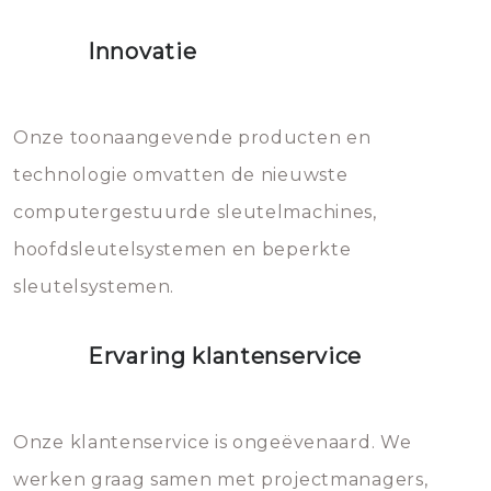
het slot gerepareerd of zelfs
Innovatie
geheel vervangen moet worden.
Dit brengt extra kosten met zich
mee, die u gemakkelijk kunt
Onze toonaangevende producten en
vermijden.
technologie omvatten de nieuwste
computergestuurde sleutelmachines,
hoofdsleutelsystemen en beperkte
sleutelsystemen.
Ervaring klantenservice
Onze klantenservice is ongeëvenaard. We
werken graag samen met projectmanagers,