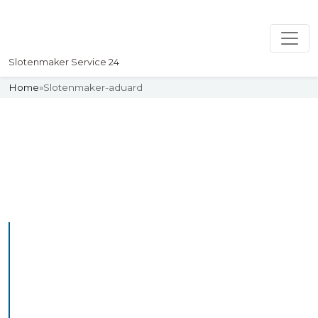
Slotenmaker Service 24
Home
»
Slotenmaker-aduard
Slotenmaker
Uw professionelle Slotenmaker
Service 24
De beste bekwame
slotenmakers in Aduard