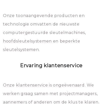
Dit brengt extra kosten met zich
mee, die u gemakkelijk kunt
Onze toonaangevende producten en
vermijden.
technologie omvatten de nieuwste
computergestuurde sleutelmachines,
hoofdsleutelsystemen en beperkte
sleutelsystemen.
Ervaring klantenservice
Onze klantenservice is ongeëvenaard. We
werken graag samen met projectmanagers,
aannemers of anderen om de klus te klaren.