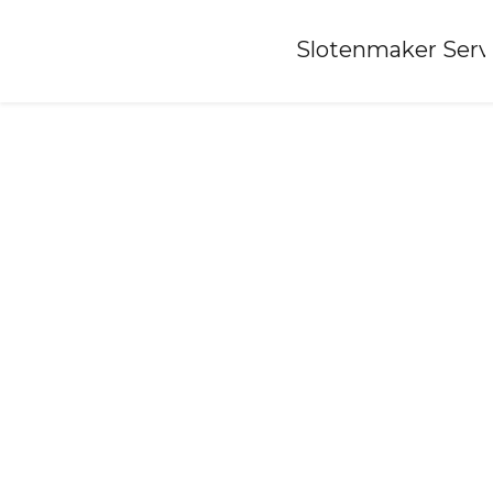
Home
»
Slotenmaker Serv
Slotenmaker-agelo