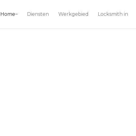
ice 24
Home
Diensten
Werkgebied
Locksmith in