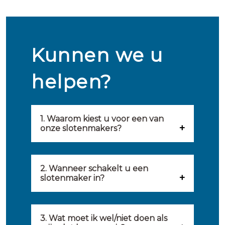
Kunnen we u
helpen?
1. Waarom kiest u voor een van
onze slotenmakers?
Onze slotenmakers zijn
geselecteerd op kwaliteit,
2. Wanneer schakelt u een
slotenmaker in?
snelheid en service. U vindt
U kunt de hulp van een
hierom uitsluitend de beste
slotenmaker inschakelen
3. Wat moet ik wel/niet doen als
partij om u van dienst te zijn.