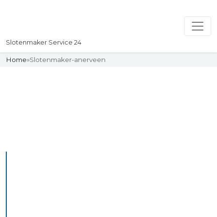
Slotenmaker Service 24
Home
»
Slotenmaker-anerveen
Slotenmaker
Uw professionelle Slotenmaker
Service 24
De beste bekwame
slotenmakers in