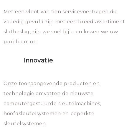
en zeer complexe onderdelen,
later zal het water dat je
Met een vloot van tien servicevoertuigen die
die relatief gemakkelijk te
eroverheen hebt gegooid weer
volledig gevuld zijn met een breed assortiment
beschadigen zijn. In veel
bevriezen.
slotbeslag, zijn we snel bij u en lossen we uw
gevallen zult u schade aan de
probleem op.
sloten veroorzaken, waardoor
het slot gerepareerd of zelfs
Innovatie
geheel vervangen moet worden.
Dit brengt extra kosten met zich
mee, die u gemakkelijk kunt
Onze toonaangevende producten en
vermijden.
technologie omvatten de nieuwste
computergestuurde sleutelmachines,
hoofdsleutelsystemen en beperkte
sleutelsystemen.