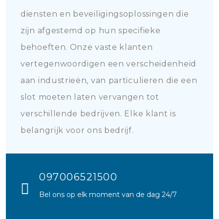
diensten en beveiligingsoplossingen die
zijn afgestemd op hun specifieke
behoeften. Onze vaste klanten
vertegenwoordigen een verscheidenheid
aan industrieën, van particulieren die een
slot moeten laten vervangen tot
verschillende bedrijven. Elke klant is
belangrijk voor ons bedrijf.
097006521500
Bel ons op elk moment van de dag 24/7