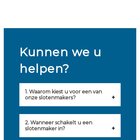
Kunnen we u
helpen?
1. Waarom kiest u voor een van
onze slotenmakers?
Onze slotenmakers zijn
geselecteerd op kwaliteit,
2. Wanneer schakelt u een
slotenmaker in?
snelheid en service. U vindt