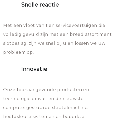
Snelle reactie
Sloten bestaan uit talloze kleine
Het zal inderdaad werken, maar
en zeer complexe onderdelen,
later zal het water dat je
Met een vloot van tien servicevoertuigen die
die relatief gemakkelijk te
eroverheen hebt gegooid weer
volledig gevuld zijn met een breed assortiment
beschadigen zijn. In veel
bevriezen.
slotbeslag, zijn we snel bij u en lossen we uw
gevallen zult u schade aan de
probleem op.
sloten veroorzaken, waardoor
het slot gerepareerd of zelfs
Innovatie
geheel vervangen moet worden.
Dit brengt extra kosten met zich
mee, die u gemakkelijk kunt
Onze toonaangevende producten en
vermijden.
technologie omvatten de nieuwste
computergestuurde sleutelmachines,
hoofdsleutelsystemen en beperkte