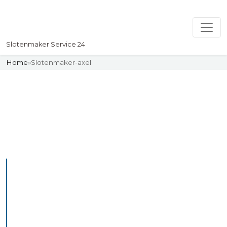
Slotenmaker Service 24
Home
»
Slotenmaker-axel
Slotenmaker
Uw professionelle Slotenmaker
Service 24
De beste bekwame
slotenmakers in Axel