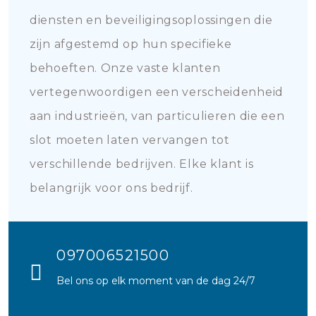
diensten en beveiligingsoplossingen die
zijn afgestemd op hun specifieke
behoeften. Onze vaste klanten
vertegenwoordigen een verscheidenheid
aan industrieën, van particulieren die een
slot moeten laten vervangen tot
verschillende bedrijven. Elke klant is
belangrijk voor ons bedrijf.
097006521500
Bel ons op elk moment van de dag 24/7