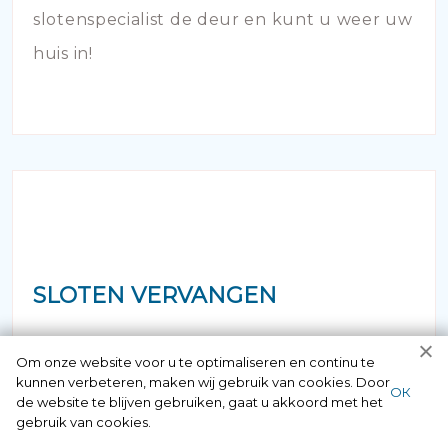
slotenspecialist de deur en kunt u weer uw
huis in!
SLOTEN VERVANGEN
Vermoedt u dat uw hang- en sluitwerk aan
Om onze website voor u te optimaliseren en continu te
vervanging toe is? Bij veroudering van de
kunnen verbeteren, maken wij gebruik van cookies. Door
ОК
de website te blijven gebruiken, gaat u akkoord met het
sloten van uw woning of bedrijfspand is het
gebruik van cookies.