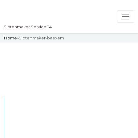
Slotenmaker Service 24
Home
»
Slotenmaker-baexem
Slotenmaker
Uw professionelle Slotenmaker
Service 24
De beste bekwame
slotenmakers in