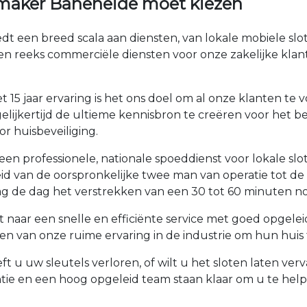
maker Baneheide moet kiezen
dt een breed scala aan diensten, van lokale mobiele sl
en reeks commerciële diensten voor onze zakelijke kla
 15 jaar ervaring is het ons doel om al onze klanten t
lijkertijd de ultieme kennisbron te creëren voor het be
r huisbeveiliging.
en professionele, nationale spoeddienst voor lokale sl
roeid van de oorspronkelijke twee man van operatie tot 
 de dag het verstrekken van een 30 tot 60 minuten no
 naar een snelle en efficiënte service met goed opgele
 van onze ruime ervaring in de industrie om hun huis t
t u uw sleutels verloren, of wilt u het sloten laten v
tie en een hoog opgeleid team staan klaar om u te he