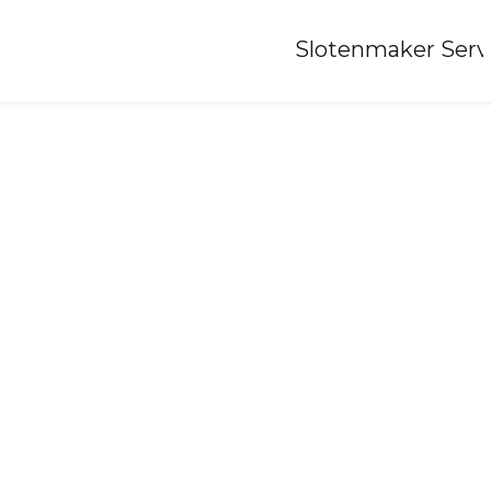
Home
»
Slotenmaker Serv
Slotenmaker-baneheide