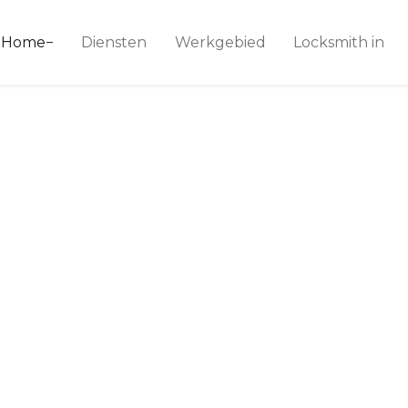
ice 24
Home
Diensten
Werkgebied
Locksmith in