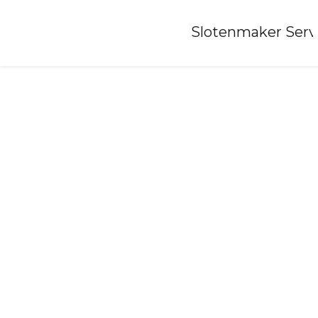
Home
»
Slotenmaker Serv
Slotenmaker-bant