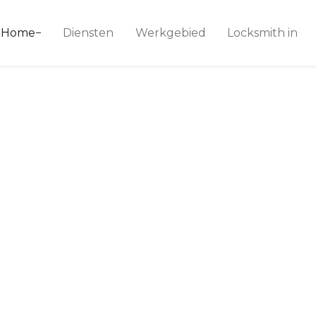
ice 24
Home
Diensten
Werkgebied
Locksmith in