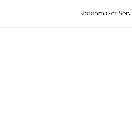
Home
»
Slotenmaker Serv
Slotenmaker-beek-lb