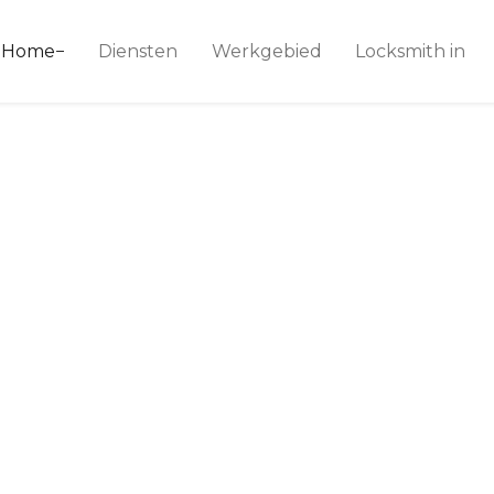
ice 24
Home
Diensten
Werkgebied
Locksmith in