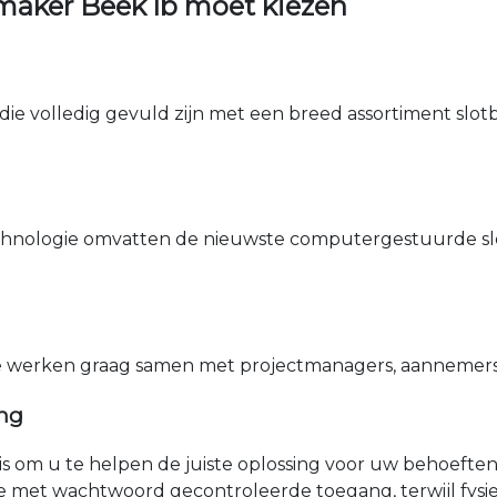
maker Beek lb moet kiezen
die volledig gevuld zijn met een breed assortiment slotbe
nologie omvatten de nieuwste computergestuurde sle
e werken graag samen met projectmanagers, aannemers 
ing
nis om u te helpen de juiste oplossing voor uw behoefte
e met wachtwoord gecontroleerde toegang, terwijl fys