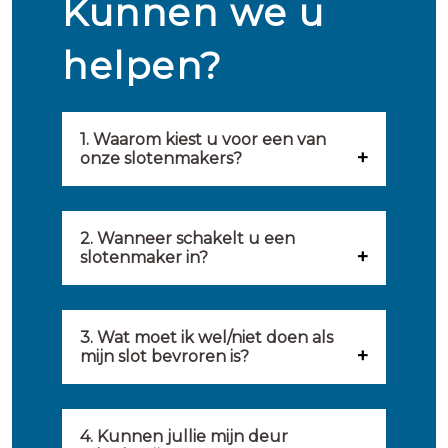
Kunnen we u
helpen?
1. Waarom kiest u voor een van
onze slotenmakers?
Onze slotenmakers zijn
geselecteerd op kwaliteit,
2. Wanneer schakelt u een
slotenmaker in?
snelheid en service. U vindt
U kunt de hulp van een
hierom uitsluitend de beste
slotenmaker inschakelen
3. Wat moet ik wel/niet doen als
partij om u van dienst te zijn.
mijn slot bevroren is?
wanneer: u uzelf heeft
Onze slotenmakers streven
Wat u kunt doen: in de winter
buitengesloten, uw slot niet
ernaar om binnen 20 minuten
komt het wel eens voor dat
4. Kunnen jullie mijn deur
meer functioneert, er
ter plaatse te zijn om u een