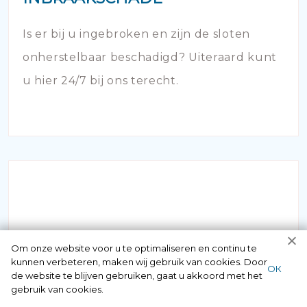
Is er bij u ingebroken en zijn de sloten
onherstelbaar beschadigd? Uiteraard kunt
u hier 24/7 bij ons terecht.
NOODOPENING AUTO
Om onze website voor u te optimaliseren en continu te
kunnen verbeteren, maken wij gebruik van cookies. Door
ОК
de website te blijven gebruiken, gaat u akkoord met het
Als u zich in de situatie bevindt dat uw
gebruik van cookies.
sleutel in de auto is achtergebleven of dat