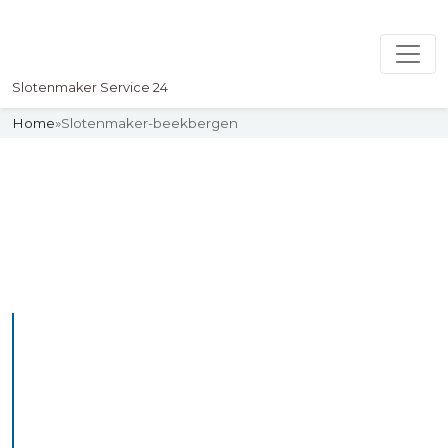
Slotenmaker Service 24
Home
»
Slotenmaker-beekbergen
Slotenmaker
Uw professionelle Slotenmaker
Service 24
De beste bekwame
slotenmakers in