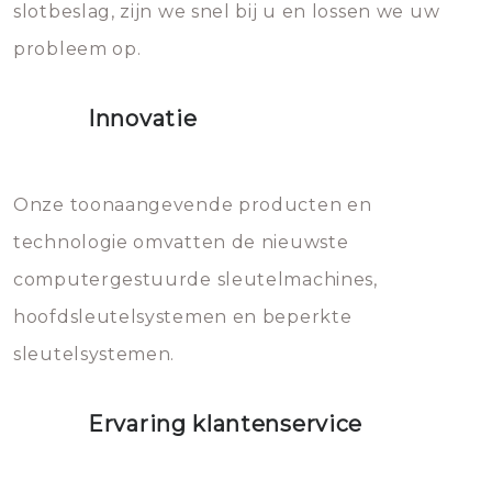
slotbeslag, zijn we snel bij u en lossen we uw
gevallen zult u schade aan de
probleem op.
sloten veroorzaken, waardoor
het slot gerepareerd of zelfs
Innovatie
geheel vervangen moet worden.
Dit brengt extra kosten met zich
mee, die u gemakkelijk kunt
Onze toonaangevende producten en
vermijden.
technologie omvatten de nieuwste
computergestuurde sleutelmachines,
hoofdsleutelsystemen en beperkte
sleutelsystemen.
Ervaring klantenservice