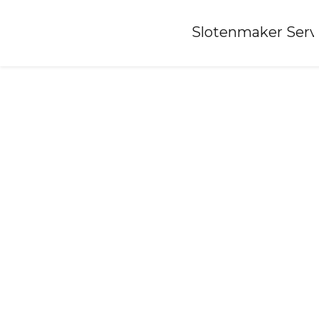
Home
»
Slotenmaker Serv
Slotenmaker-bemelen