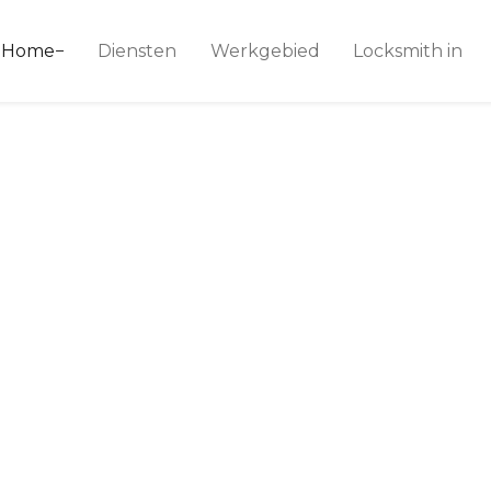
ice 24
Home
Diensten
Werkgebied
Locksmith in