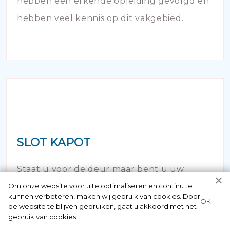
hebben een erkende opleiding gevolgd en
hebben veel kennis op dit vakgebied.
SLOT KAPOT
Staat u voor de deur maar bent u uw
Om onze website voor u te optimaliseren en continu te
sleutel vergeten of verloren? Geen paniek
kunnen verbeteren, maken wij gebruik van cookies. Door
ОК
maar bel ons! Binnen no time opent onze
de website te blijven gebruiken, gaat u akkoord met het
gebruik van cookies.
slotenspecialist de deur en kunt u weer uw