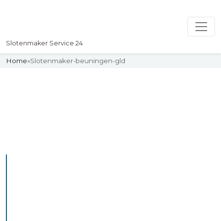
Slotenmaker Service 24
Home
»
Slotenmaker-beuningen-gld
Slotenmaker
Uw professionelle Slotenmaker
Service 24
De beste bekwame
slotenmakers in