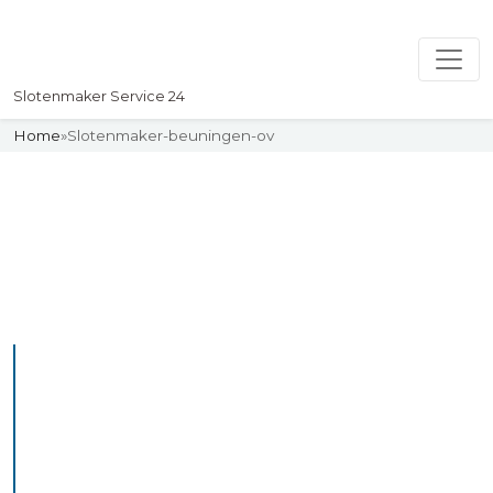
Slotenmaker Service 24
Home
»
Slotenmaker-beuningen-ov
Slotenmaker
Uw professionelle Slotenmaker
Service 24
De beste bekwame
slotenmakers in