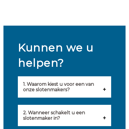
Kunnen we u
helpen?
1. Waarom kiest u voor een van
onze slotenmakers?
Onze slotenmakers zijn
geselecteerd op kwaliteit,
2. Wanneer schakelt u een
slotenmaker in?
snelheid en service. U vindt