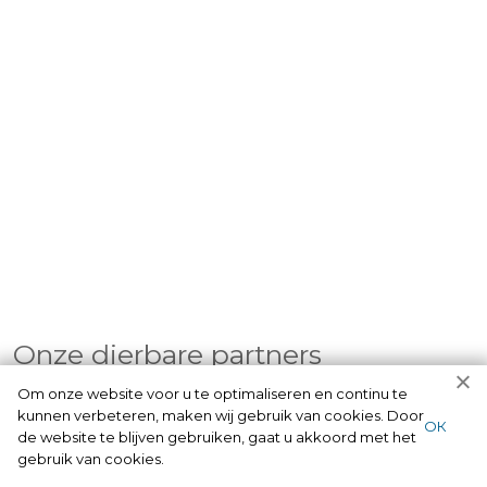
Onze dierbare partners
Om onze website voor u te optimaliseren en continu te
Wij hebben partners die al jarenlang met ons meewerken.
kunnen verbeteren, maken wij gebruik van cookies. Door
ОК
Zij bieden en verkopen sloten met een goede kwaliteit.
de website te blijven gebruiken, gaat u akkoord met het
gebruik van cookies.
Één van de bekendste zijn de SKG-sloten, dit zijn sloten die