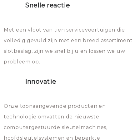
Snelle reactie
Sloten bestaan uit talloze kleine
Het zal inderdaad werken, maar
en zeer complexe onderdelen,
later zal het water dat je
Met een vloot van tien servicevoertuigen die
die relatief gemakkelijk te
eroverheen hebt gegooid weer
volledig gevuld zijn met een breed assortiment
beschadigen zijn. In veel
bevriezen.
slotbeslag, zijn we snel bij u en lossen we uw
gevallen zult u schade aan de
probleem op.
sloten veroorzaken, waardoor
het slot gerepareerd of zelfs
Innovatie
geheel vervangen moet worden.
Dit brengt extra kosten met zich
mee, die u gemakkelijk kunt
Onze toonaangevende producten en
vermijden.
technologie omvatten de nieuwste
computergestuurde sleutelmachines,
hoofdsleutelsystemen en beperkte