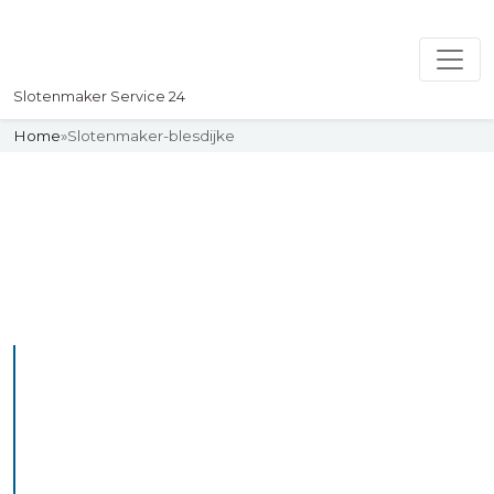
Slotenmaker Service 24
Home
»
Slotenmaker-blesdijke
Slotenmaker
Uw professionelle Slotenmaker
Service 24
De beste bekwame
slotenmakers in