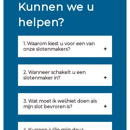
Kunnen we u
helpen?
1. Waarom kiest u voor een van
onze slotenmakers?
Onze slotenmakers zijn
geselecteerd op kwaliteit,
2. Wanneer schakelt u een
slotenmaker in?
snelheid en service. U vindt
U kunt de hulp van een
hierom uitsluitend de beste
slotenmaker inschakelen
3. Wat moet ik wel/niet doen als
partij om u van dienst te zijn.
mijn slot bevroren is?
wanneer: u uzelf heeft
Onze slotenmakers streven
Wat u kunt doen: in de winter
buitengesloten, uw slot niet
ernaar om binnen 20 minuten
komt het wel eens voor dat
4. Kunnen jullie mijn deur