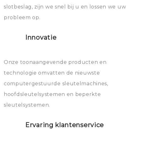
slotbeslag, zijn we snel bij u en lossen we uw
gevallen zult u schade aan de
probleem op.
sloten veroorzaken, waardoor
het slot gerepareerd of zelfs
Innovatie
geheel vervangen moet worden.
Dit brengt extra kosten met zich
mee, die u gemakkelijk kunt
Onze toonaangevende producten en
vermijden.
technologie omvatten de nieuwste
computergestuurde sleutelmachines,
hoofdsleutelsystemen en beperkte
sleutelsystemen.
Ervaring klantenservice