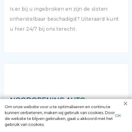
Is er bij u ingebroken en zijn de sloten
onherstelbaar beschadigd? Uiteraard kunt
u hier 24/7 bij ons terecht.
NOODOPENING AUTO
Om onze website voor u te optimaliseren en continu te
kunnen verbeteren, maken wij gebruik van cookies. Door
Als u zich in de situatie bevindt dat uw
ОК
de website te blijven gebruiken, gaat u akkoord met het
gebruik van cookies.
sleutel in de auto is achtergebleven of dat