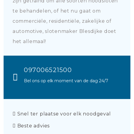
zijn getraind om alle soorten noodsloten
te behandelen, of het nu gaat om
commerciële, residentiële, zakelijke of
automotive, slotenmaker Blesdijke doet
het allemaal!
097006521500
Bel ons op elk moment van de dag 24/7
Snel ter plaatse voor elk noodgeval
Beste advies