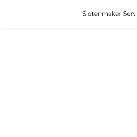
Home
»
Slotenmaker Serv
Slotenmaker-blokzijl