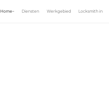
ice 24
Home
Diensten
Werkgebied
Locksmith in