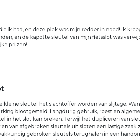
die ik had, en deze plek was mijn redder in nood! Ik kree
den, en de kapotte sleutel van mijn fietsslot was verw
jke prijzen!
ot
kleine sleutel het slachtoffer worden van slijtage. Wan
rking blootgesteld. Langdurig gebruik, roest en algemen
n het slot kan breken. Terwijl het dupliceren van sleut
n van afgebroken sleutels uit sloten een lastige zaak z
en vakkundig gebroken sleutels terughalen in een hando