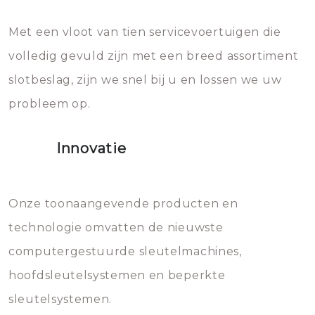
en zeer complexe onderdelen,
later zal het water dat je
Met een vloot van tien servicevoertuigen die
die relatief gemakkelijk te
eroverheen hebt gegooid weer
volledig gevuld zijn met een breed assortiment
beschadigen zijn. In veel
bevriezen.
slotbeslag, zijn we snel bij u en lossen we uw
gevallen zult u schade aan de
probleem op.
sloten veroorzaken, waardoor
het slot gerepareerd of zelfs
Innovatie
geheel vervangen moet worden.
Dit brengt extra kosten met zich
mee, die u gemakkelijk kunt
Onze toonaangevende producten en
vermijden.
technologie omvatten de nieuwste
computergestuurde sleutelmachines,
hoofdsleutelsystemen en beperkte
sleutelsystemen.