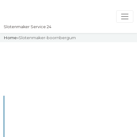
Slotenmaker Service 24
Home
»
Slotenmaker-boornbergum
Slotenmaker
Uw professionelle Slotenmaker
Service 24
De beste bekwame
slotenmakers in