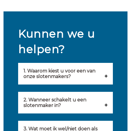
Kunnen we u
helpen?
1. Waarom kiest u voor een van
onze slotenmakers?
Onze slotenmakers zijn
geselecteerd op kwaliteit,
2. Wanneer schakelt u een
slotenmaker in?
snelheid en service. U vindt
U kunt de hulp van een
hierom uitsluitend de beste
slotenmaker inschakelen
3. Wat moet ik wel/niet doen als
partij om u van dienst te zijn.