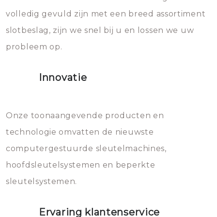
volledig gevuld zijn met een breed assortiment
beschadigen zijn. In veel
bevriezen.
slotbeslag, zijn we snel bij u en lossen we uw
gevallen zult u schade aan de
probleem op.
sloten veroorzaken, waardoor
het slot gerepareerd of zelfs
Innovatie
geheel vervangen moet worden.
Dit brengt extra kosten met zich
mee, die u gemakkelijk kunt
Onze toonaangevende producten en
vermijden.
technologie omvatten de nieuwste
computergestuurde sleutelmachines,
hoofdsleutelsystemen en beperkte
sleutelsystemen.
Ervaring klantenservice