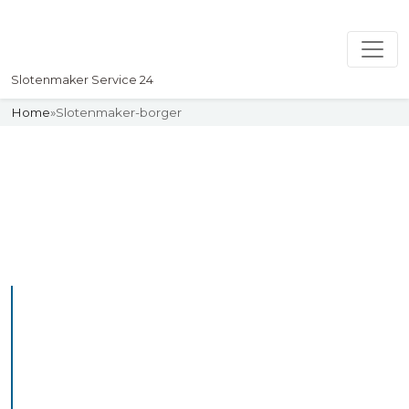
Slotenmaker Service 24
Home
»
Slotenmaker-borger
Slotenmaker
Uw professionelle Slotenmaker
Service 24
De beste bekwame
slotenmakers in Borger