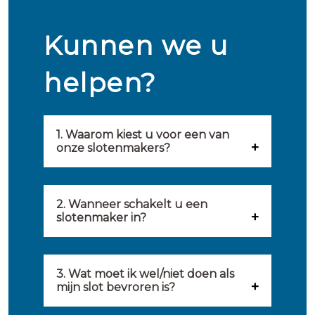
Kunnen we u
helpen?
1. Waarom kiest u voor een van
onze slotenmakers?
Onze slotenmakers zijn
geselecteerd op kwaliteit,
2. Wanneer schakelt u een
slotenmaker in?
snelheid en service. U vindt
U kunt de hulp van een
hierom uitsluitend de beste
slotenmaker inschakelen
3. Wat moet ik wel/niet doen als
partij om u van dienst te zijn.
mijn slot bevroren is?
wanneer: u uzelf heeft
Onze slotenmakers streven