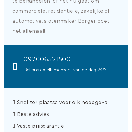
te behandelen, of het nu gaat om
commerciële, residentiële, zakelijke of
automotive, slotenmaker Borger doet
het allemaal!
097006521500
Bel ons op elk moment van de dag 24/7
Snel ter plaatse voor elk noodgeval
Beste advies
Vaste prijsgarantie