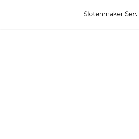
Home
»
Slotenmaker Serv
Slotenmaker-breedenbroek