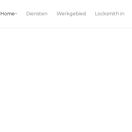
ice 24
Home
Diensten
Werkgebied
Locksmith in