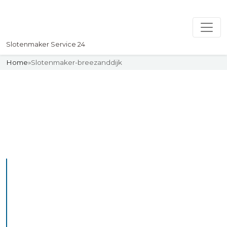
Slotenmaker Service 24
Home
»
Slotenmaker-breezanddijk
Slotenmaker
Uw professionelle Slotenmaker
Service 24
De beste bekwame
slotenmakers in