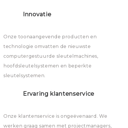
het slot gerepareerd of zelfs
Innovatie
geheel vervangen moet worden.
Dit brengt extra kosten met zich
mee, die u gemakkelijk kunt
Onze toonaangevende producten en
vermijden.
technologie omvatten de nieuwste
computergestuurde sleutelmachines,
hoofdsleutelsystemen en beperkte
sleutelsystemen.
Ervaring klantenservice
Onze klantenservice is ongeëvenaard. We
werken graag samen met projectmanagers,