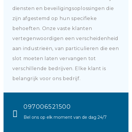
diensten en beveiligingsoplossingen die
zijn afgestemd op hun specifieke
behoeften. Onze vaste klanten
vertegenwoordigen een verscheidenheid
aan industrieën, van particulieren die een
slot moeten laten vervangen tot
verschillende bedrijven. Elke klant is
belangrijk voor ons bedrijf.
097006521500
Bel ons op elk moment van de dag 24/7