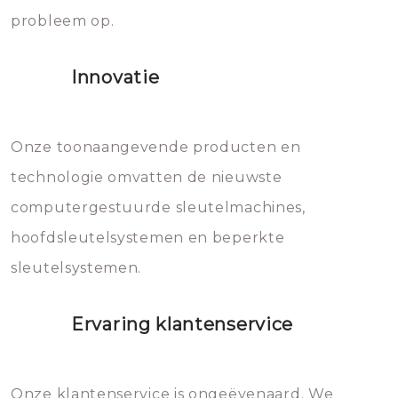
probleem op.
sloten veroorzaken, waardoor
het slot gerepareerd of zelfs
Innovatie
geheel vervangen moet worden.
Dit brengt extra kosten met zich
mee, die u gemakkelijk kunt
Onze toonaangevende producten en
vermijden.
technologie omvatten de nieuwste
computergestuurde sleutelmachines,
hoofdsleutelsystemen en beperkte
sleutelsystemen.
Ervaring klantenservice
Onze klantenservice is ongeëvenaard. We