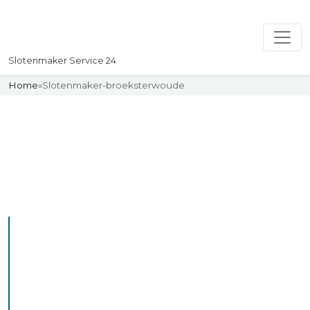
Slotenmaker Service 24
Home
»
Slotenmaker-broeksterwoude
Slotenmaker
Uw professionelle Slotenmaker
Service 24
De beste bekwame
slotenmakers in