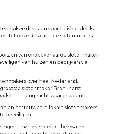
lotenmakersdiensten voor huishoudelijke
nten tot onze deskundige slotenmakers
e voorzien van ongeëvenaarde slotenmaker-
eveiligen van huizen en bedrijven via
lotenmakers over heel Nederland.
de grootste slotenmaker Bronkhorst
odsituatie ongeacht waar je woont.
eide en betrouwbare lokale slotenmakers,
e beveiligen.
ervangen, onze vriendelijke bekwaam
lpen met welke problemen dan ook.