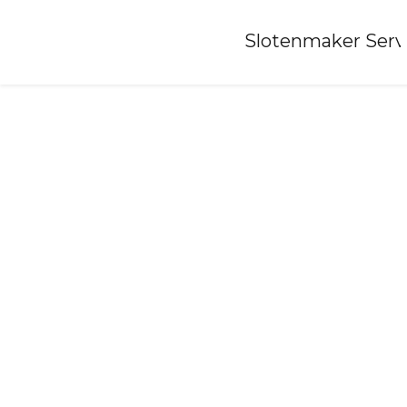
Home
»
Slotenmaker Serv
Slotenmaker-bronkhorst