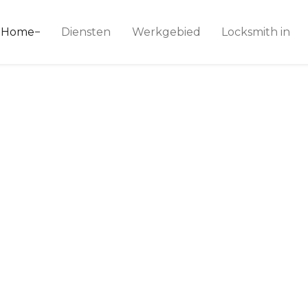
ice 24
Home
Diensten
Werkgebied
Locksmith in