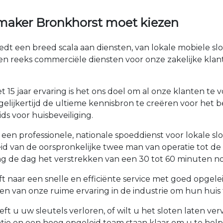
maker Bronkhorst moet kiezen
dt een breed scala aan diensten, van lokale mobiele s
en reeks commerciële diensten voor onze zakelijke kla
 15 jaar ervaring is het ons doel om al onze klanten t
elijkertijd de ultieme kennisbron te creëren voor het b
ds voor huisbeveiliging.
een professionele, nationale spoeddienst voor lokale s
roeid van de oorspronkelijke twee man van operatie tot 
 de dag het verstrekken van een 30 tot 60 minuten no
t naar een snelle en efficiënte service met goed opgel
 van onze ruime ervaring in de industrie om hun huis t
ft u uw sleutels verloren, of wilt u het sloten laten v
tie en een hoog opgeleid team staan klaar om u te he