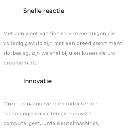
proberen de deuren te openen.
heet water over je slot gooien.
Snelle reactie
Sloten bestaan uit talloze kleine
Het zal inderdaad werken, maar
en zeer complexe onderdelen,
later zal het water dat je
Met een vloot van tien servicevoertuigen die
die relatief gemakkelijk te
eroverheen hebt gegooid weer
volledig gevuld zijn met een breed assortiment
beschadigen zijn. In veel
bevriezen.
slotbeslag, zijn we snel bij u en lossen we uw
gevallen zult u schade aan de
probleem op.
sloten veroorzaken, waardoor
het slot gerepareerd of zelfs
Innovatie
geheel vervangen moet worden.
Dit brengt extra kosten met zich
mee, die u gemakkelijk kunt
Onze toonaangevende producten en
vermijden.
technologie omvatten de nieuwste
computergestuurde sleutelmachines,