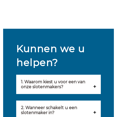
Kunnen we u
helpen?
1. Waarom kiest u voor een van
onze slotenmakers?
Onze slotenmakers zijn
geselecteerd op kwaliteit,
2. Wanneer schakelt u een
slotenmaker in?
snelheid en service. U vindt