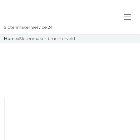
Slotenmaker Service 24
Home
»
Slotenmaker-bruchterveld
Slotenmaker
Uw professionelle Slotenmaker
Service 24
De beste bekwame
slotenmakers in