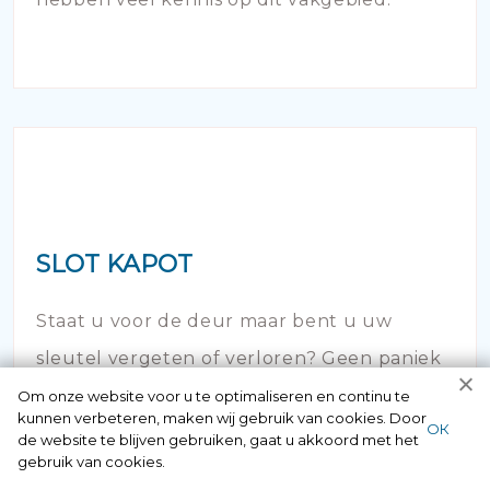
SLOT KAPOT
Staat u voor de deur maar bent u uw
sleutel vergeten of verloren? Geen paniek
maar bel ons! Binnen no time opent onze
Om onze website voor u te optimaliseren en continu te
kunnen verbeteren, maken wij gebruik van cookies. Door
ОК
slotenspecialist de deur en kunt u weer uw
de website te blijven gebruiken, gaat u akkoord met het
gebruik van cookies.
huis in!