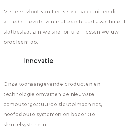
en zeer complexe onderdelen,
later zal het water dat je
Met een vloot van tien servicevoertuigen die
die relatief gemakkelijk te
eroverheen hebt gegooid weer
volledig gevuld zijn met een breed assortiment
beschadigen zijn. In veel
bevriezen.
slotbeslag, zijn we snel bij u en lossen we uw
gevallen zult u schade aan de
probleem op.
sloten veroorzaken, waardoor
het slot gerepareerd of zelfs
Innovatie
geheel vervangen moet worden.
Dit brengt extra kosten met zich
mee, die u gemakkelijk kunt
Onze toonaangevende producten en
vermijden.
technologie omvatten de nieuwste
computergestuurde sleutelmachines,
hoofdsleutelsystemen en beperkte
sleutelsystemen.