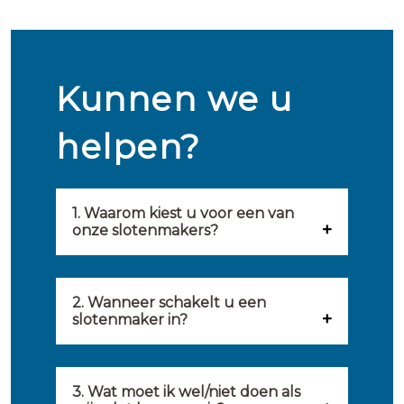
Kunnen we u
helpen?
1. Waarom kiest u voor een van
onze slotenmakers?
Onze slotenmakers zijn
geselecteerd op kwaliteit,
2. Wanneer schakelt u een
slotenmaker in?
snelheid en service. U vindt
U kunt de hulp van een
hierom uitsluitend de beste
slotenmaker inschakelen
3. Wat moet ik wel/niet doen als
partij om u van dienst te zijn.