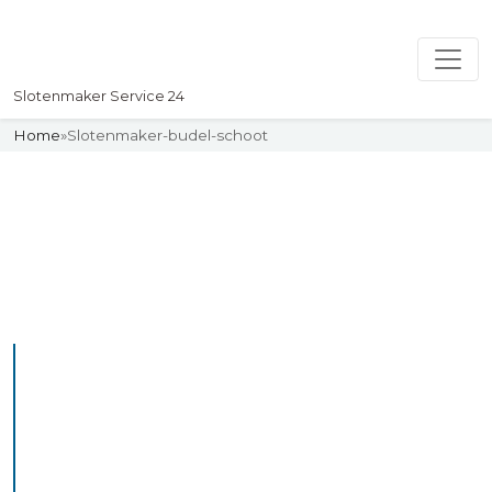
Slotenmaker Service 24
Home
»
Slotenmaker-budel-schoot
Slotenmaker
Uw professionelle Slotenmaker
Service 24
De beste bekwame
slotenmakers in Budel