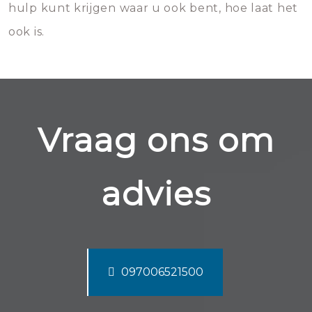
hulp kunt krijgen waar u ook bent, hoe laat het
ook is.
Vraag ons om
advies
097006521500