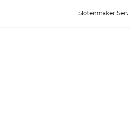
Home
»
Slotenmaker Serv
Slotenmaker-buggenum