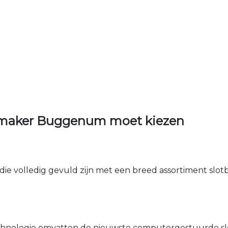
nmaker Buggenum moet kiezen
die volledig gevuld zijn met een breed assortiment slotbe
nologie omvatten de nieuwste computergestuurde sle