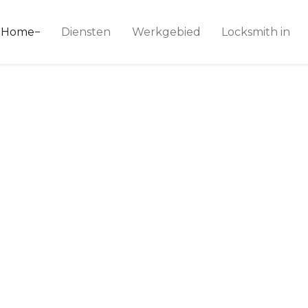
ice 24
Home
Diensten
Werkgebied
Locksmith in