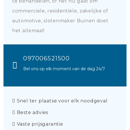
te behandelen, of het nu gaat om
commerciële, residentiële, zakelijke of
automotive, slotenmaker Buinen doet
het allemaal!
097006521500
Bel ons op elk moment van de dag 24/7
Snel ter plaatse voor elk noodgeval
Beste advies
Vaste prijsgarantie