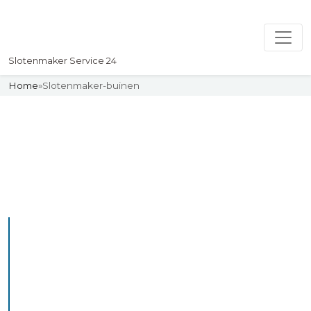
Slotenmaker Service 24
Home
»
Slotenmaker-buinen
Slotenmaker
Uw professionelle Slotenmaker
Service 24
De beste bekwame
slotenmakers in Buinen