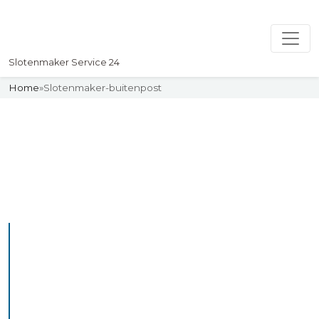
Slotenmaker Service 24
Home
»
Slotenmaker-buitenpost
Slotenmaker
Uw professionelle Slotenmaker
Service 24
De beste bekwame
slotenmakers in