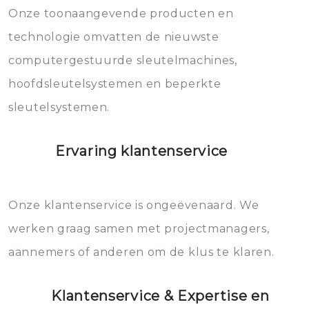
mee, die u gemakkelijk kunt
Onze toonaangevende producten en
vermijden.
technologie omvatten de nieuwste
computergestuurde sleutelmachines,
hoofdsleutelsystemen en beperkte
sleutelsystemen.
Ervaring klantenservice
Onze klantenservice is ongeëvenaard. We
werken graag samen met projectmanagers,
aannemers of anderen om de klus te klaren.
Klantenservice & Expertise en