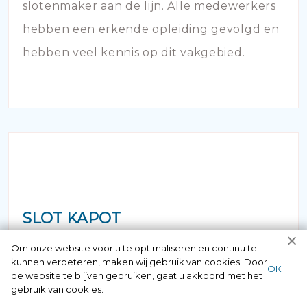
slotenmaker aan de lijn. Alle medewerkers
hebben een erkende opleiding gevolgd en
hebben veel kennis op dit vakgebied.
SLOT KAPOT
Om onze website voor u te optimaliseren en continu te
Staat u voor de deur maar bent u uw
kunnen verbeteren, maken wij gebruik van cookies. Door
ОК
de website te blijven gebruiken, gaat u akkoord met het
sleutel vergeten of verloren? Geen paniek
gebruik van cookies.
maar bel ons! Binnen no time opent onze