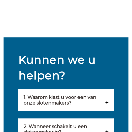
Kunnen we u
helpen?
1. Waarom kiest u voor een van
onze slotenmakers?
Onze slotenmakers zijn
geselecteerd op kwaliteit,
2. Wanneer schakelt u een