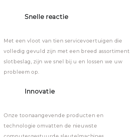
moet doen: je moet zeker geen
proberen de deuren te openen.
heet water over je slot gooien.
Snelle reactie
Sloten bestaan uit talloze kleine
Het zal inderdaad werken, maar
en zeer complexe onderdelen,
later zal het water dat je
Met een vloot van tien servicevoertuigen die
die relatief gemakkelijk te
eroverheen hebt gegooid weer
volledig gevuld zijn met een breed assortiment
beschadigen zijn. In veel
bevriezen.
slotbeslag, zijn we snel bij u en lossen we uw
gevallen zult u schade aan de
probleem op.
sloten veroorzaken, waardoor
het slot gerepareerd of zelfs
Innovatie
geheel vervangen moet worden.
Dit brengt extra kosten met zich
mee, die u gemakkelijk kunt
Onze toonaangevende producten en
vermijden.
technologie omvatten de nieuwste
computergestuurde sleutelmachines,