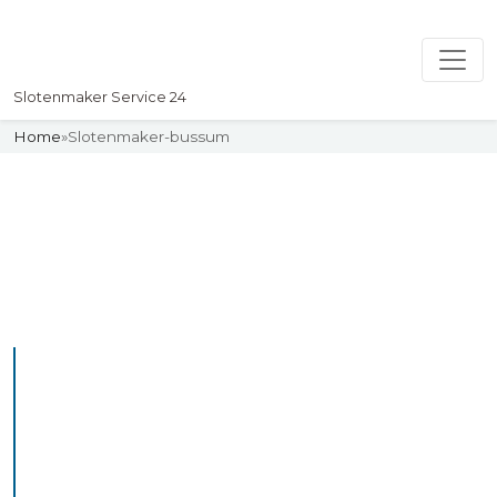
Slotenmaker Service 24
Home
»
Slotenmaker-bussum
Slotenmaker
Uw professionelle Slotenmaker
Service 24
De beste bekwame
slotenmakers in Bussum