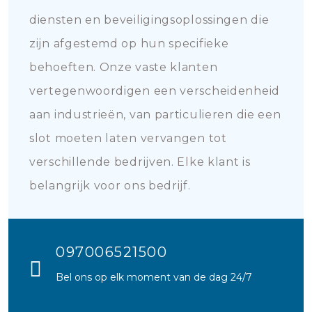
diensten en beveiligingsoplossingen die
zijn afgestemd op hun specifieke
behoeften. Onze vaste klanten
vertegenwoordigen een verscheidenheid
aan industrieën, van particulieren die een
slot moeten laten vervangen tot
verschillende bedrijven. Elke klant is
belangrijk voor ons bedrijf.
097006521500
Bel ons op elk moment van de dag 24/7