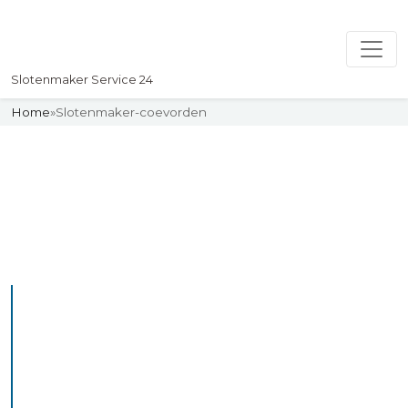
Slotenmaker Service 24
Home
»
Slotenmaker-coevorden
Slotenmaker
Uw professionelle Slotenmaker
Service 24
De beste bekwame
slotenmakers in