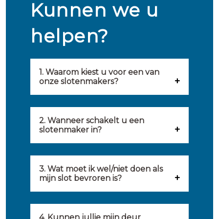
Kunnen we u
helpen?
1. Waarom kiest u voor een van
onze slotenmakers?
Onze slotenmakers zijn
geselecteerd op kwaliteit,
2. Wanneer schakelt u een
slotenmaker in?
snelheid en service. U vindt
U kunt de hulp van een
hierom uitsluitend de beste
slotenmaker inschakelen
3. Wat moet ik wel/niet doen als
partij om u van dienst te zijn.
mijn slot bevroren is?
wanneer: u uzelf heeft
Onze slotenmakers streven
Wat u kunt doen: in de winter
buitengesloten, uw slot niet
ernaar om binnen 20 minuten
komt het wel eens voor dat
4. Kunnen jullie mijn deur
meer functioneert, er