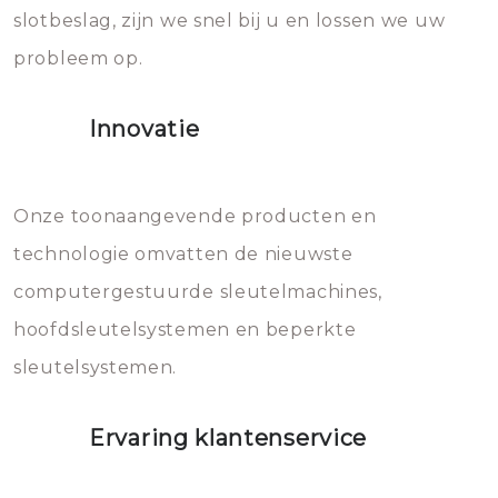
slotbeslag, zijn we snel bij u en lossen we uw
gevallen zult u schade aan de
probleem op.
sloten veroorzaken, waardoor
het slot gerepareerd of zelfs
Innovatie
geheel vervangen moet worden.
Dit brengt extra kosten met zich
mee, die u gemakkelijk kunt
Onze toonaangevende producten en
vermijden.
technologie omvatten de nieuwste
computergestuurde sleutelmachines,
hoofdsleutelsystemen en beperkte
sleutelsystemen.
Ervaring klantenservice