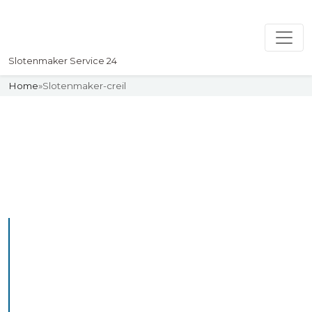
Slotenmaker Service 24
Home
»
Slotenmaker-creil
Slotenmaker
Uw professionelle Slotenmaker
Service 24
De beste bekwame
slotenmakers in Creil