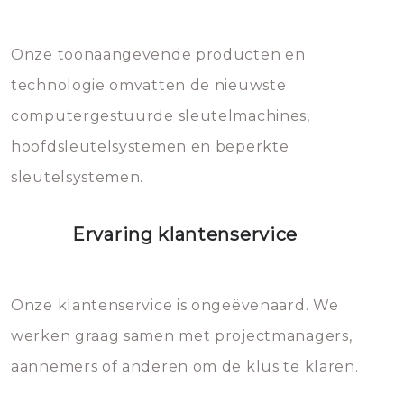
Dit brengt extra kosten met zich
mee, die u gemakkelijk kunt
Onze toonaangevende producten en
vermijden.
technologie omvatten de nieuwste
computergestuurde sleutelmachines,
hoofdsleutelsystemen en beperkte
sleutelsystemen.
Ervaring klantenservice
Onze klantenservice is ongeëvenaard. We
werken graag samen met projectmanagers,
aannemers of anderen om de klus te klaren.