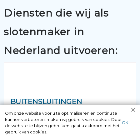
Diensten die wij als
slotenmaker in
Nederland uitvoeren:
BUITENSLUITINGEN
Om onze website voor u te optimaliseren en continu te
Als u belt met 097006521500 krijgt u
kunnen verbeteren, maken wij gebruik van cookies. Door
ОК
de website te blijven gebruiken, gaat u akkoord met het
gegarandeerd een vakkundige
gebruik van cookies.
slotenmaker aan de lijn. Alle medewerkers