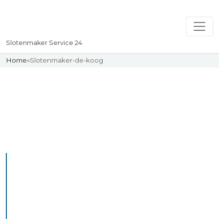
Slotenmaker Service 24
Home
»
Slotenmaker-de-koog
Slotenmaker
Uw professionelle Slotenmaker
Service 24
De beste bekwame
slotenmakers in De