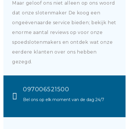
Maar geloof ons niet alleen op ons woord
dat onze slotenmaker De koog een
ongeëvenaarde service bieden; bekijk het
enorme aantal reviews op voor onze
spoedslotenmakers en ontdek wat onze
eerdere klanten over ons hebben
gezegd.
097006521500
Bel ons op elk moment van de dag 24/7