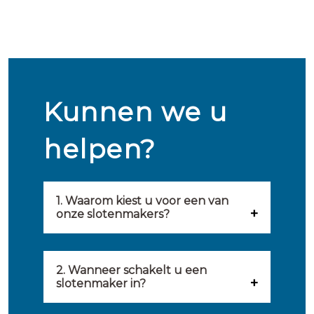
Kunnen we u
helpen?
1. Waarom kiest u voor een van
onze slotenmakers?
Onze slotenmakers zijn
geselecteerd op kwaliteit,
2. Wanneer schakelt u een
slotenmaker in?
snelheid en service. U vindt