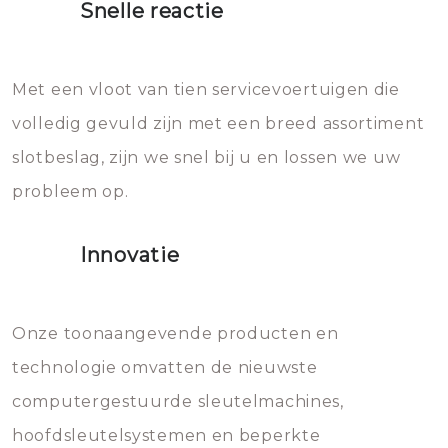
Snelle reactie
Sloten bestaan uit talloze kleine
Het zal inderdaad werken, maar
en zeer complexe onderdelen,
later zal het water dat je
Met een vloot van tien servicevoertuigen die
die relatief gemakkelijk te
eroverheen hebt gegooid weer
volledig gevuld zijn met een breed assortiment
beschadigen zijn. In veel
bevriezen.
slotbeslag, zijn we snel bij u en lossen we uw
gevallen zult u schade aan de
probleem op.
sloten veroorzaken, waardoor
het slot gerepareerd of zelfs
Innovatie
geheel vervangen moet worden.
Dit brengt extra kosten met zich
mee, die u gemakkelijk kunt
Onze toonaangevende producten en
vermijden.
technologie omvatten de nieuwste
computergestuurde sleutelmachines,
hoofdsleutelsystemen en beperkte