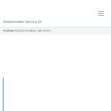
Slotenmaker Service 24
Home
»
Slotenmaker-de-krim
Slotenmaker
Uw professionelle Slotenmaker
Service 24
De beste bekwame
slotenmakers in De krim