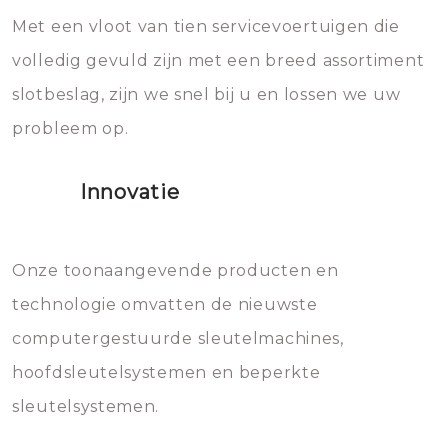
Met een vloot van tien servicevoertuigen die
die relatief gemakkelijk te
eroverheen hebt gegooid weer
volledig gevuld zijn met een breed assortiment
beschadigen zijn. In veel
bevriezen.
slotbeslag, zijn we snel bij u en lossen we uw
gevallen zult u schade aan de
probleem op.
sloten veroorzaken, waardoor
het slot gerepareerd of zelfs
Innovatie
geheel vervangen moet worden.
Dit brengt extra kosten met zich
mee, die u gemakkelijk kunt
Onze toonaangevende producten en
vermijden.
technologie omvatten de nieuwste
computergestuurde sleutelmachines,
hoofdsleutelsystemen en beperkte
sleutelsystemen.