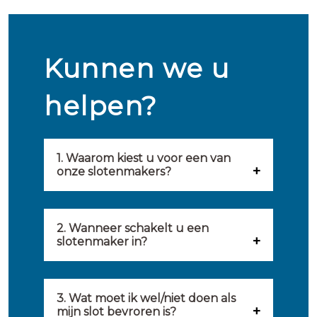
Kunnen we u
helpen?
1. Waarom kiest u voor een van
onze slotenmakers?
Onze slotenmakers zijn
geselecteerd op kwaliteit,
2. Wanneer schakelt u een
slotenmaker in?
snelheid en service. U vindt
U kunt de hulp van een
hierom uitsluitend de beste
slotenmaker inschakelen
3. Wat moet ik wel/niet doen als
partij om u van dienst te zijn.
mijn slot bevroren is?