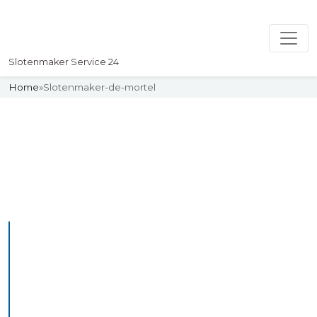
Slotenmaker Service 24
Home
»
Slotenmaker-de-mortel
Slotenmaker
Uw professionelle Slotenmaker
Service 24
De beste bekwame
slotenmakers in De