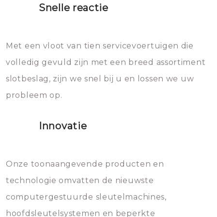
Snelle reactie
Sloten bestaan uit talloze kleine
Het zal inderdaad werken, maar
en zeer complexe onderdelen,
later zal het water dat je
Met een vloot van tien servicevoertuigen die
die relatief gemakkelijk te
eroverheen hebt gegooid weer
volledig gevuld zijn met een breed assortiment
beschadigen zijn. In veel
bevriezen.
slotbeslag, zijn we snel bij u en lossen we uw
gevallen zult u schade aan de
probleem op.
sloten veroorzaken, waardoor
het slot gerepareerd of zelfs
Innovatie
geheel vervangen moet worden.
Dit brengt extra kosten met zich
mee, die u gemakkelijk kunt
Onze toonaangevende producten en
vermijden.
technologie omvatten de nieuwste
computergestuurde sleutelmachines,
hoofdsleutelsystemen en beperkte