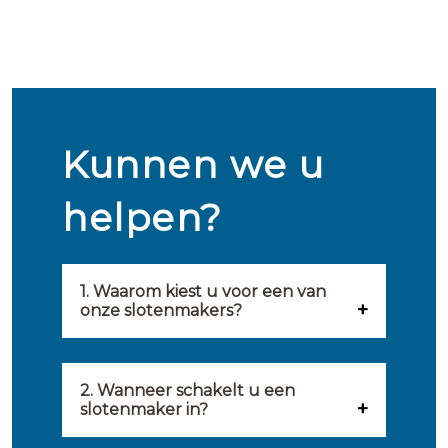
Kunnen we u
helpen?
1. Waarom kiest u voor een van
onze slotenmakers?
Onze slotenmakers zijn
geselecteerd op kwaliteit,
2. Wanneer schakelt u een
slotenmaker in?
snelheid en service. U vindt