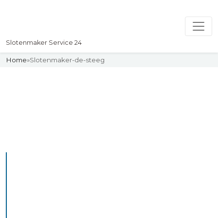
Slotenmaker Service 24
Home
»
Slotenmaker-de-steeg
Slotenmaker
Uw professionelle Slotenmaker
Service 24
De beste bekwame
slotenmakers in De