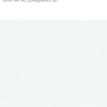
sloten die SKG goedgekeurd zijn.