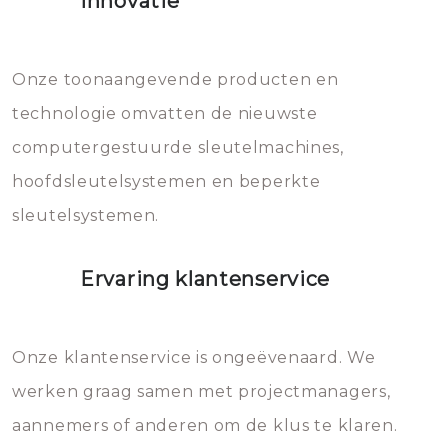
Innovatie
geheel vervangen moet worden.
Dit brengt extra kosten met zich
mee, die u gemakkelijk kunt
Onze toonaangevende producten en
vermijden.
technologie omvatten de nieuwste
computergestuurde sleutelmachines,
hoofdsleutelsystemen en beperkte
sleutelsystemen.
Ervaring klantenservice
Onze klantenservice is ongeëvenaard. We
werken graag samen met projectmanagers,
aannemers of anderen om de klus te klaren.