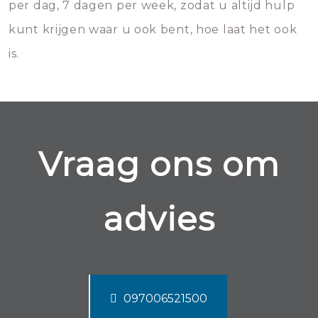
per dag, 7 dagen per week, zodat u altijd hulp
kunt krijgen waar u ook bent, hoe laat het ook
is.
Vraag ons om
advies
097006521500