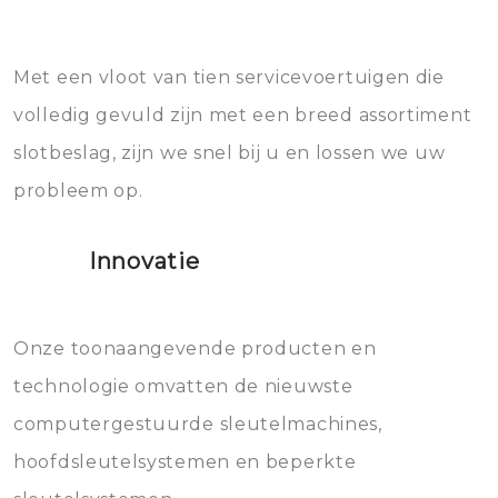
Sloten bestaan uit talloze kleine
Het zal inderdaad werken, maar
en zeer complexe onderdelen,
later zal het water dat je
Met een vloot van tien servicevoertuigen die
die relatief gemakkelijk te
eroverheen hebt gegooid weer
volledig gevuld zijn met een breed assortiment
beschadigen zijn. In veel
bevriezen.
slotbeslag, zijn we snel bij u en lossen we uw
gevallen zult u schade aan de
probleem op.
sloten veroorzaken, waardoor
het slot gerepareerd of zelfs
Innovatie
geheel vervangen moet worden.
Dit brengt extra kosten met zich
mee, die u gemakkelijk kunt
Onze toonaangevende producten en
vermijden.
technologie omvatten de nieuwste
computergestuurde sleutelmachines,
hoofdsleutelsystemen en beperkte