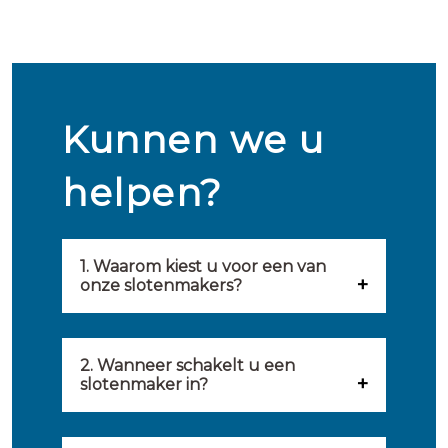
Kunnen we u
helpen?
1. Waarom kiest u voor een van
onze slotenmakers?
Onze slotenmakers zijn
geselecteerd op kwaliteit,
2. Wanneer schakelt u een
slotenmaker in?
snelheid en service. U vindt
U kunt de hulp van een
hierom uitsluitend de beste