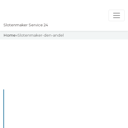
Slotenmaker Service 24
Home
»
Slotenmaker-den-andel
Slotenmaker
Uw professionelle Slotenmaker
Service 24
De beste bekwame
slotenmakers in Den