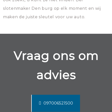
slotenmaker Den burg op elk moment en wij
maken de juiste sleutel voor uw auto.
Vraag ons om
advies
097006521500