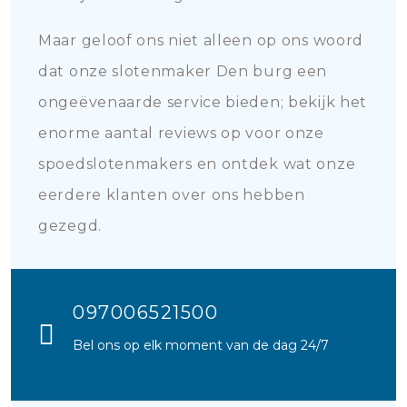
Maar geloof ons niet alleen op ons woord
dat onze slotenmaker Den burg een
ongeëvenaarde service bieden; bekijk het
enorme aantal reviews op voor onze
spoedslotenmakers en ontdek wat onze
eerdere klanten over ons hebben
gezegd.
097006521500
Bel ons op elk moment van de dag 24/7