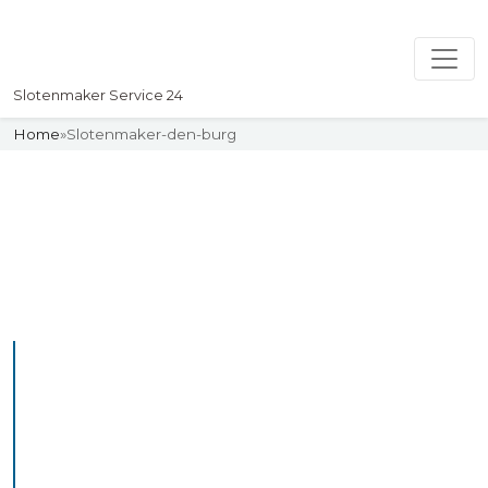
Slotenmaker Service 24
Home
»
Slotenmaker-den-burg
Slotenmaker
Uw professionelle Slotenmaker
Service 24
De beste bekwame
slotenmakers in Den