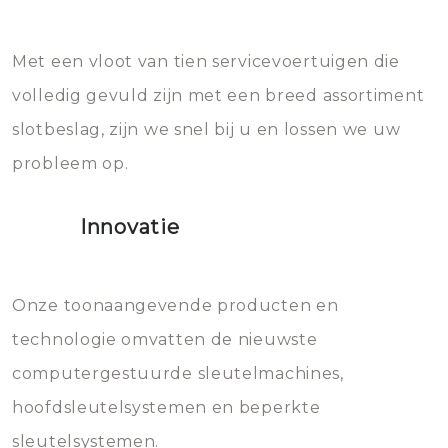
en zeer complexe onderdelen,
later zal het water dat je
Met een vloot van tien servicevoertuigen die
die relatief gemakkelijk te
eroverheen hebt gegooid weer
volledig gevuld zijn met een breed assortiment
beschadigen zijn. In veel
bevriezen.
slotbeslag, zijn we snel bij u en lossen we uw
gevallen zult u schade aan de
probleem op.
sloten veroorzaken, waardoor
het slot gerepareerd of zelfs
Innovatie
geheel vervangen moet worden.
Dit brengt extra kosten met zich
mee, die u gemakkelijk kunt
Onze toonaangevende producten en
vermijden.
technologie omvatten de nieuwste
computergestuurde sleutelmachines,
hoofdsleutelsystemen en beperkte
sleutelsystemen.