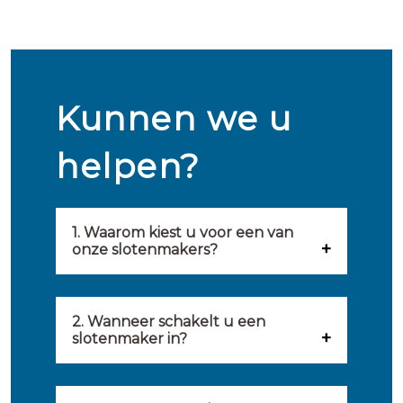
Kunnen we u
helpen?
1. Waarom kiest u voor een van
onze slotenmakers?
Onze slotenmakers zijn
geselecteerd op kwaliteit,
2. Wanneer schakelt u een
slotenmaker in?
snelheid en service. U vindt
U kunt de hulp van een
hierom uitsluitend de beste