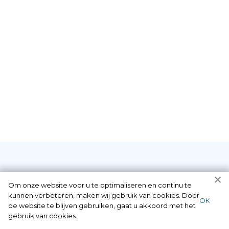
Diensten die wij als
Om onze website voor u te optimaliseren en continu te
kunnen verbeteren, maken wij gebruik van cookies. Door
ОК
de website te blijven gebruiken, gaat u akkoord met het
slotenmaker in
gebruik van cookies.