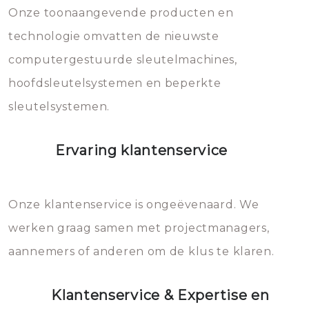
mee, die u gemakkelijk kunt
Onze toonaangevende producten en
vermijden.
technologie omvatten de nieuwste
computergestuurde sleutelmachines,
hoofdsleutelsystemen en beperkte
sleutelsystemen.
Ervaring klantenservice
Onze klantenservice is ongeëvenaard. We
werken graag samen met projectmanagers,
aannemers of anderen om de klus te klaren.
Klantenservice & Expertise en