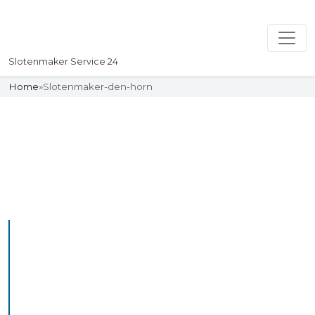
Slotenmaker Service 24
Home
»
Slotenmaker-den-horn
Slotenmaker
Uw professionelle Slotenmaker
Service 24
De beste bekwame
slotenmakers in Den