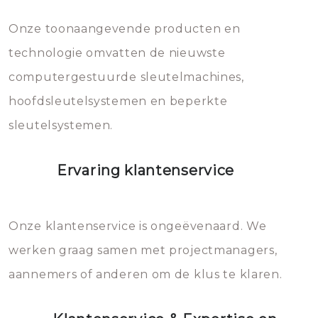
Dit brengt extra kosten met zich
mee, die u gemakkelijk kunt
Onze toonaangevende producten en
vermijden.
technologie omvatten de nieuwste
computergestuurde sleutelmachines,
hoofdsleutelsystemen en beperkte
sleutelsystemen.
Ervaring klantenservice
Onze klantenservice is ongeëvenaard. We
werken graag samen met projectmanagers,
aannemers of anderen om de klus te klaren.