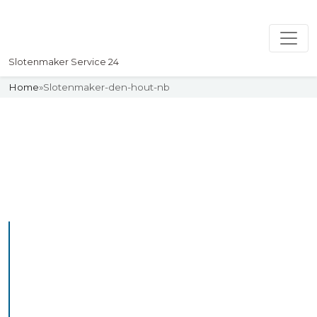
Slotenmaker Service 24
Home
»
Slotenmaker-den-hout-nb
Slotenmaker
Uw professionelle Slotenmaker
Service 24
De beste bekwame
slotenmakers in Den