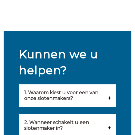
Kunnen we u
helpen?
1. Waarom kiest u voor een van
onze slotenmakers?
Onze slotenmakers zijn
geselecteerd op kwaliteit,
2. Wanneer schakelt u een
slotenmaker in?
snelheid en service. U vindt