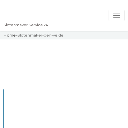
Slotenmaker Service 24
Home
»
Slotenmaker-den-velde
Slotenmaker
Uw professionelle Slotenmaker
Service 24
De beste bekwame
slotenmakers in Den