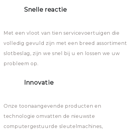
proberen de deuren te openen.
heet water over je slot gooien.
Snelle reactie
Sloten bestaan uit talloze kleine
Het zal inderdaad werken, maar
en zeer complexe onderdelen,
later zal het water dat je
Met een vloot van tien servicevoertuigen die
die relatief gemakkelijk te
eroverheen hebt gegooid weer
volledig gevuld zijn met een breed assortiment
beschadigen zijn. In veel
bevriezen.
slotbeslag, zijn we snel bij u en lossen we uw
gevallen zult u schade aan de
probleem op.
sloten veroorzaken, waardoor
het slot gerepareerd of zelfs
Innovatie
geheel vervangen moet worden.
Dit brengt extra kosten met zich
mee, die u gemakkelijk kunt
Onze toonaangevende producten en
vermijden.
technologie omvatten de nieuwste
computergestuurde sleutelmachines,