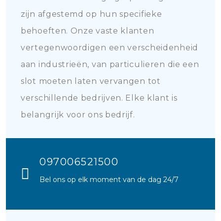
zijn afgestemd op hun specifieke
behoeften. Onze vaste klanten
vertegenwoordigen een verscheidenheid
aan industrieën, van particulieren die een
slot moeten laten vervangen tot
verschillende bedrijven. Elke klant is
belangrijk voor ons bedrijf.
097006521500
Bel ons op elk moment van de dag 24/7