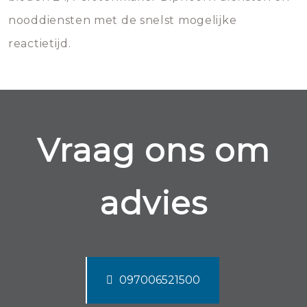
nooddiensten met de snelst mogelijke
reactietijd.
Vraag ons om
advies
097006521500