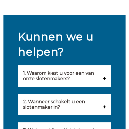
Kunnen we u
helpen?
1. Waarom kiest u voor een van
onze slotenmakers?
Onze slotenmakers zijn
geselecteerd op kwaliteit,
2. Wanneer schakelt u een
slotenmaker in?
snelheid en service. U vindt
U kunt de hulp van een
hierom uitsluitend de beste