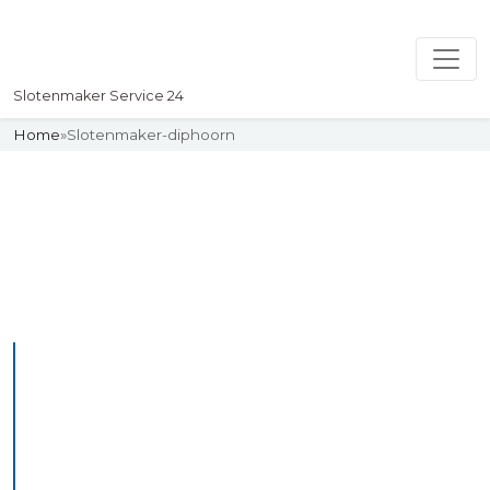
Slotenmaker Service 24
Home
»
Slotenmaker-diphoorn
Slotenmaker
Uw professionelle Slotenmaker
Service 24
De beste bekwame
slotenmakers in