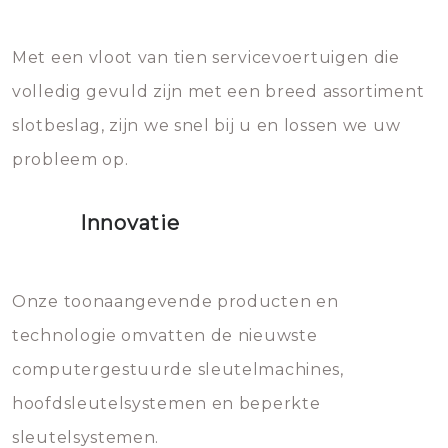
en zeer complexe onderdelen,
later zal het water dat je
Met een vloot van tien servicevoertuigen die
die relatief gemakkelijk te
eroverheen hebt gegooid weer
volledig gevuld zijn met een breed assortiment
beschadigen zijn. In veel
bevriezen.
slotbeslag, zijn we snel bij u en lossen we uw
gevallen zult u schade aan de
probleem op.
sloten veroorzaken, waardoor
het slot gerepareerd of zelfs
Innovatie
geheel vervangen moet worden.
Dit brengt extra kosten met zich
mee, die u gemakkelijk kunt
Onze toonaangevende producten en
vermijden.
technologie omvatten de nieuwste
computergestuurde sleutelmachines,
hoofdsleutelsystemen en beperkte
sleutelsystemen.