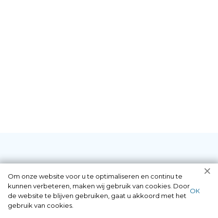
Diensten die wij als
Om onze website voor u te optimaliseren en continu te
kunnen verbeteren, maken wij gebruik van cookies. Door
ОК
de website te blijven gebruiken, gaat u akkoord met het
slotenmaker in
gebruik van cookies.