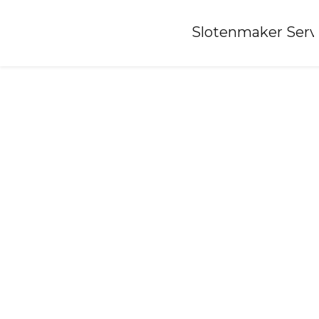
Home
»
Slotenmaker Serv
Slotenmaker-dodewaard