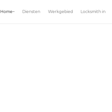
ice 24
Home
Diensten
Werkgebied
Locksmith in