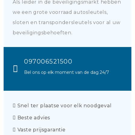
Als leider in de beveiligingsmarkt hebben
we een grote voorraad autosleutels,
sloten en transpondersleutels voor al uw
beveiligingsbehoeften.
097006521500
Bel ons op elk moment van de dag 24/7
Snel ter plaatse voor elk noodgeval
Beste advies
Vaste prijsgarantie