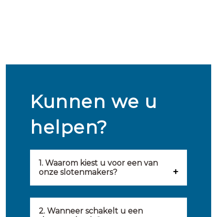
Kunnen we u
helpen?
1. Waarom kiest u voor een van
onze slotenmakers?
Onze slotenmakers zijn
geselecteerd op kwaliteit,
2. Wanneer schakelt u een