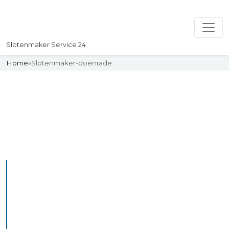
Slotenmaker Service 24
Home
»
Slotenmaker-doenrade
Slotenmaker
Uw professionelle Slotenmaker
Service 24
De beste bekwame
slotenmakers in