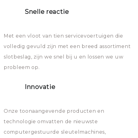
proberen de deuren te openen.
heet water over je slot gooien.
Snelle reactie
Sloten bestaan uit talloze kleine
Het zal inderdaad werken, maar
en zeer complexe onderdelen,
later zal het water dat je
Met een vloot van tien servicevoertuigen die
die relatief gemakkelijk te
eroverheen hebt gegooid weer
volledig gevuld zijn met een breed assortiment
beschadigen zijn. In veel
bevriezen.
slotbeslag, zijn we snel bij u en lossen we uw
gevallen zult u schade aan de
probleem op.
sloten veroorzaken, waardoor
het slot gerepareerd of zelfs
Innovatie
geheel vervangen moet worden.
Dit brengt extra kosten met zich
mee, die u gemakkelijk kunt
Onze toonaangevende producten en
vermijden.
technologie omvatten de nieuwste
computergestuurde sleutelmachines,