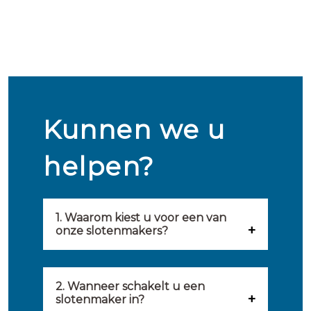
Kunnen we u
helpen?
1. Waarom kiest u voor een van
onze slotenmakers?
Onze slotenmakers zijn
geselecteerd op kwaliteit,
2. Wanneer schakelt u een
slotenmaker in?
snelheid en service. U vindt