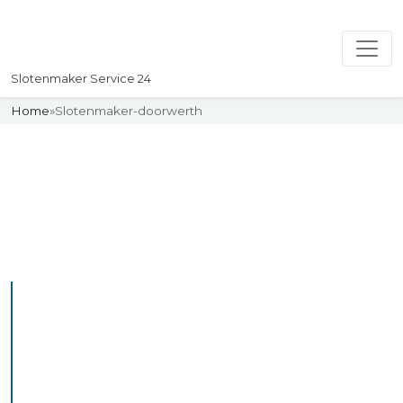
Slotenmaker Service 24
Home
»
Slotenmaker-doorwerth
Slotenmaker
Uw professionelle Slotenmaker
Service 24
De beste bekwame
slotenmakers in