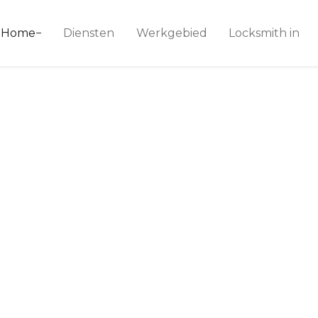
ice 24
Home
Diensten
Werkgebied
Locksmith in