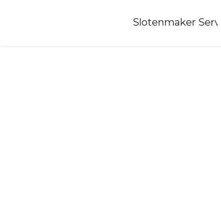
Home
»
Slotenmaker Serv
Slotenmaker-dorst