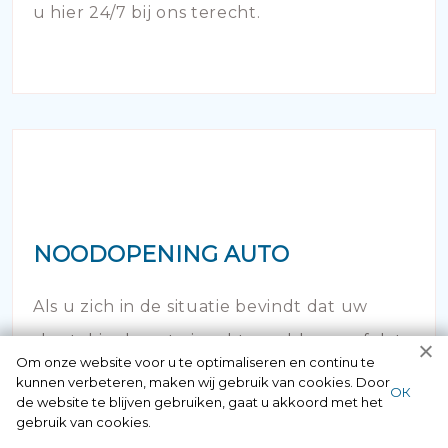
u hier 24/7 bij ons terecht.
NOODOPENING AUTO
Als u zich in de situatie bevindt dat uw
sleutel in de auto is achtergebleven of dat
Om onze website voor u te optimaliseren en continu te
de deur is afgebroken en dichtgevallen -
kunnen verbeteren, maken wij gebruik van cookies. Door
ОК
de website te blijven gebruiken, gaat u akkoord met het
bel dan onze autoslotenmaker!
gebruik van cookies.