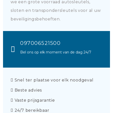
we een grote voorraad autosleutels,
sloten en transpondersleutels voor al uw
beveiligingsbehoeften.
097006521500
Bel ons op elk moment van de dag 24/7
Snel ter plaatse voor elk noodgeval
Beste advies
Vaste prijsgarantie
24/7 bereikbaar