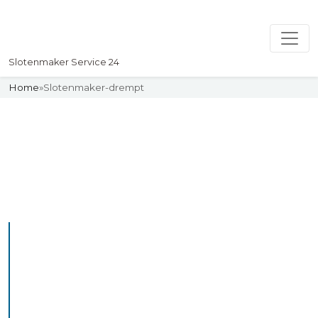
Slotenmaker Service 24
Home
»
Slotenmaker-drempt
Slotenmaker
Uw professionelle Slotenmaker
Service 24
De beste bekwame
slotenmakers in Drempt