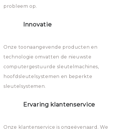
probleem op.
sloten veroorzaken, waardoor
het slot gerepareerd of zelfs
Innovatie
geheel vervangen moet worden.
Dit brengt extra kosten met zich
mee, die u gemakkelijk kunt
Onze toonaangevende producten en
vermijden.
technologie omvatten de nieuwste
computergestuurde sleutelmachines,
hoofdsleutelsystemen en beperkte
sleutelsystemen.
Ervaring klantenservice
Onze klantenservice is ongeëvenaard. We