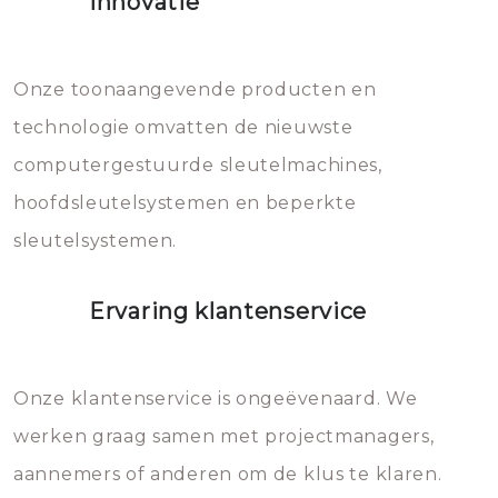
Innovatie
geheel vervangen moet worden.
Dit brengt extra kosten met zich
mee, die u gemakkelijk kunt
Onze toonaangevende producten en
vermijden.
technologie omvatten de nieuwste
computergestuurde sleutelmachines,
hoofdsleutelsystemen en beperkte
sleutelsystemen.
Ervaring klantenservice
Onze klantenservice is ongeëvenaard. We
werken graag samen met projectmanagers,
aannemers of anderen om de klus te klaren.