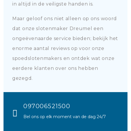
in altijd in de veiligste handen is.
Maar geloof ons niet alleen op ons woord
dat onze slotenmaker Dreumel een
ongeëvenaarde service bieden; bekijk het
enorme aantal reviews op voor onze
spoedslotenmakers en ontdek wat onze
eerdere klanten over ons hebben
gezegd.
097006521500
Bel ons op elk moment van de dag 24/7