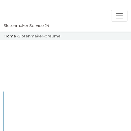
Slotenmaker Service 24
Home
»
Slotenmaker-dreumel
Slotenmaker
Uw professionelle Slotenmaker
Service 24
De beste bekwame
slotenmakers in