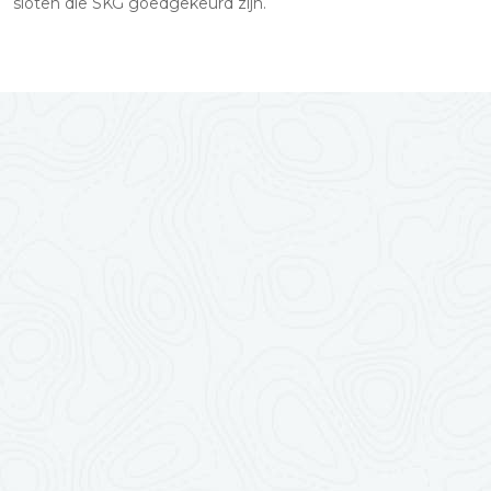
sloten die SKG goedgekeurd zijn.