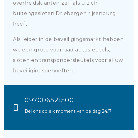
overheidsklanten zelf als u zich
buitengesloten Driebergen rijsenburg
heeft.
Als leider in de beveiligingsmarkt hebben
we een grote voorraad autosleutels,
sloten en transpondersleutels voor al uw
beveiligingsbehoeften.
097006521500
Bel ons op elk moment van de dag 24/7