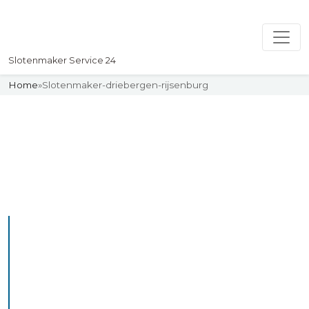
Slotenmaker Service 24
Home
»
Slotenmaker-driebergen-rijsenburg
Slotenmaker
Uw professionelle Slotenmaker
Service 24
De beste bekwame
slotenmakers in