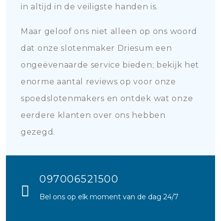
in altijd in de veiligste handen is.
Maar geloof ons niet alleen op ons woord
dat onze slotenmaker Driesum een
ongeëvenaarde service bieden; bekijk het
enorme aantal reviews op voor onze
spoedslotenmakers en ontdek wat onze
eerdere klanten over ons hebben
gezegd.
097006521500
Bel ons op elk moment van de dag 24/7