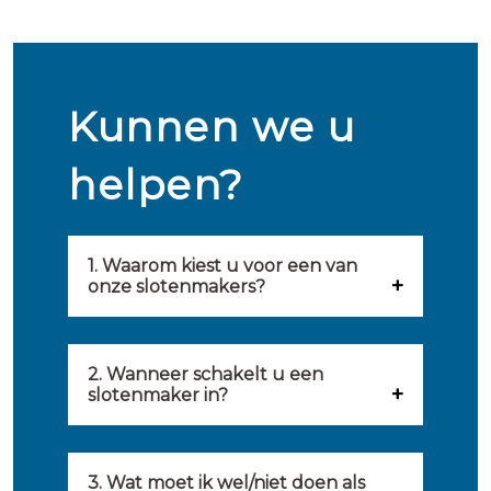
Kunnen we u
helpen?
1. Waarom kiest u voor een van
onze slotenmakers?
Onze slotenmakers zijn
geselecteerd op kwaliteit,
2. Wanneer schakelt u een
slotenmaker in?
snelheid en service. U vindt
U kunt de hulp van een
hierom uitsluitend de beste
slotenmaker inschakelen
3. Wat moet ik wel/niet doen als
partij om u van dienst te zijn.