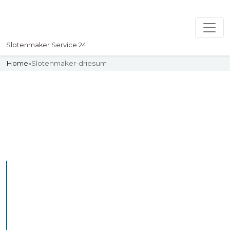
Slotenmaker Service 24
Home
»
Slotenmaker-driesum
Slotenmaker
Uw professionelle Slotenmaker
Service 24
De beste bekwame
slotenmakers in