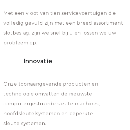
en zeer complexe onderdelen,
later zal het water dat je
Met een vloot van tien servicevoertuigen die
die relatief gemakkelijk te
eroverheen hebt gegooid weer
volledig gevuld zijn met een breed assortiment
beschadigen zijn. In veel
bevriezen.
slotbeslag, zijn we snel bij u en lossen we uw
gevallen zult u schade aan de
probleem op.
sloten veroorzaken, waardoor
het slot gerepareerd of zelfs
Innovatie
geheel vervangen moet worden.
Dit brengt extra kosten met zich
mee, die u gemakkelijk kunt
Onze toonaangevende producten en
vermijden.
technologie omvatten de nieuwste
computergestuurde sleutelmachines,
hoofdsleutelsystemen en beperkte
sleutelsystemen.