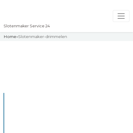
Slotenmaker Service 24
Home
»
Slotenmaker-drimmelen
Slotenmaker
Uw professionelle Slotenmaker
Service 24
De beste bekwame
slotenmakers in