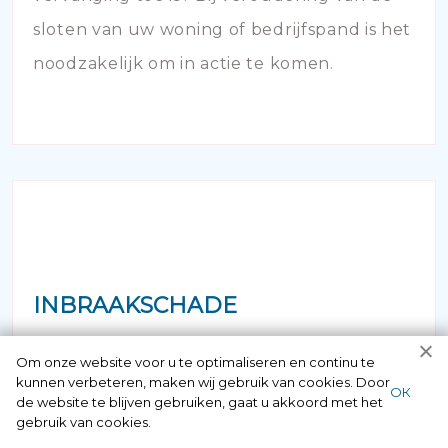
sloten van uw woning of bedrijfspand is het
noodzakelijk om in actie te komen.
INBRAAKSCHADE
Is er bij u ingebroken en zijn de sloten
Om onze website voor u te optimaliseren en continu te
kunnen verbeteren, maken wij gebruik van cookies. Door
onherstelbaar beschadigd? Uiteraard kunt
ОК
de website te blijven gebruiken, gaat u akkoord met het
gebruik van cookies.
u hier 24/7 bij ons terecht.