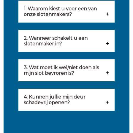
1. Waarom kiest u voor een van
onze slotenmakers?
Onze slotenmakers zijn
geselecteerd op kwaliteit,
2. Wanneer schakelt u een
slotenmaker in?
snelheid en service. U vindt
U kunt de hulp van een
hierom uitsluitend de beste
slotenmaker inschakelen
3. Wat moet ik wel/niet doen als
partij om u van dienst te zijn.
mijn slot bevroren is?
wanneer: u uzelf heeft
Onze slotenmakers streven
Wat u kunt doen: in de winter
buitengesloten, uw slot niet
ernaar om binnen 20 minuten
komt het wel eens voor dat
4. Kunnen jullie mijn deur
meer functioneert, er
ter plaatse te zijn om u een
schadevrij openen?
sloten bevriezen. Dan kunt u
inbraakschade moet worden
gepaste oplossing te bieden voor
Ja, het is mogelijk om uw deur
het beste een föhn op uw slot
hersteld, voor het plaatsen van
uw probleem. Daarnaast kunt u
schadevrij te openen. Wij
gebruiken. Hierbij komt warmte
inbraakbestendig hang- en
dag en nacht een beroep doen